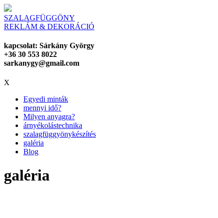
SZALAGFÜGGÖNY
REKLÁM & DEKORÁCIÓ
kapcsolat: Sárkány György
+36 30 553 8022
sarkanygy@gmail.com
X
Egyedi minták
mennyi idő?
Milyen anyagra?
árnyékolástechnika
szalagfüggyönykészítés
galéria
Blog
galéria